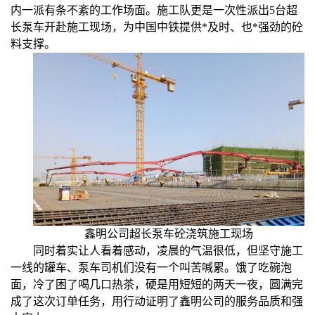
内一派有条不紊的工作场面。施工队更是一次性派出5台超
长泵车开赴施工现场，为中国中铁提供*及时、也*强劲的砼
料支撑。
鑫明公司超长泵车砼浇筑施工现场
同时着实让人看着感动，凌晨的气温很低，但坚守施工
一线的罐车、泵车司机们没有一个叫苦喊累。饿了吃碗泡
面，冷了困了喝几口热茶，硬是用短短的两天一夜，圆满完
成了这次订单任务，用行动证明了鑫明公司的服务品质和强