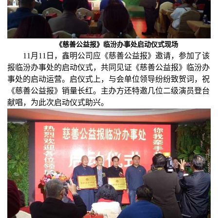
人才招聘
《慈善公益报》临汾办事处启动仪式现场
11月11日，鑫明公司应《慈善公益报》邀请，参加了该
公告公示
报临汾办事处的启动仪式，共同见证《慈善公益报》临汾办
事处的启动运营。启仪式上，与会单位领导纷纷致贺词，祝
《慈善公益报》销量长红。主办方还特邀几位二级演员登台
联系我们
献唱，为此次启动仪式助兴。