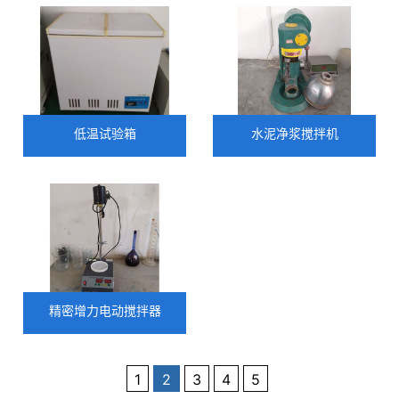
低温试验箱
水泥净浆搅拌机
精密增力电动搅拌器
1
2
3
4
5