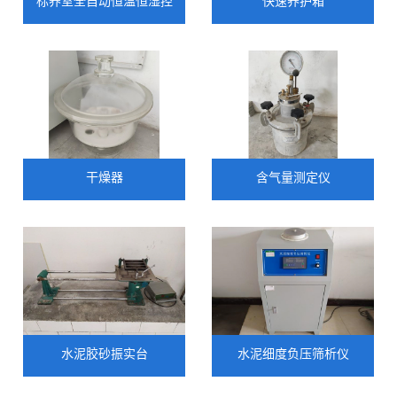
标养室全自动恒温恒湿控
快速养护箱
制仪
人才招聘
公告公示
干燥器
含气量测定仪
联系我们
水泥胶砂振实台
水泥细度负压筛析仪