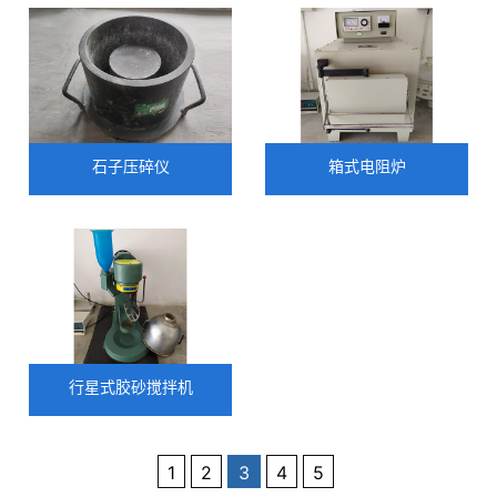
石子压碎仪
箱式电阻炉
行星式胶砂搅拌机
1
2
3
4
5